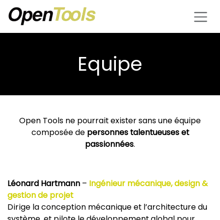
Se rendre au contenu
Equipe
Open Tools ne pourrait exister sans une équipe
composée de
personnes talentueuses et
passionnées
.
Léonard Hartmann
–
Ingénieur mécanique, design &
gestion de projet
Dirige la conception mécanique et l’architecture du
système, et pilote le développement global pour